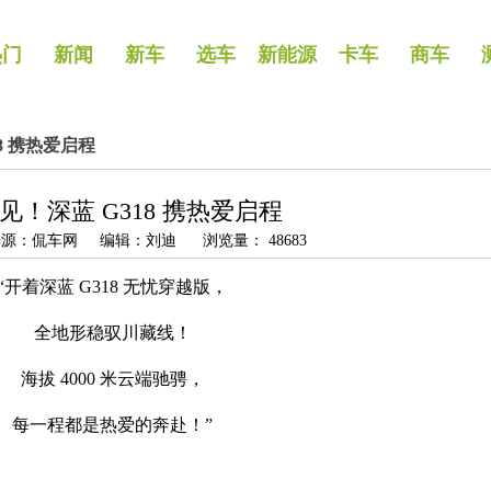
热门
新闻
新车
选车
新能源
卡车
商车
18 携热爱启程
道见！深蓝 G318 携热爱启程
2 来源：侃车网 编辑：刘迪 浏览量： 48683
“开着深蓝 G318 无忧穿越版，
全地形稳驭川藏线！
海拔 4000 米云端驰骋，
每一程都是热爱的奔赴！”