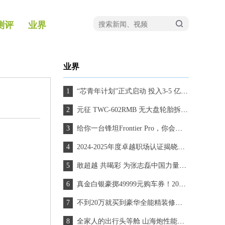
测评
业界
业界
“芯青年计划”正式启动 投入3-5 亿元专项资金，以真实产业场景托举青年梦想
元征 TWC-602RMB 无大盘轮胎拆装机：重塑汽修作业的专业标杆
给你一台锋坦Frontier Pro，你会选择燃油版 or PHEV？
2024-2025年度卓越职场认证揭晓，Aurobay凭实力上榜
敢超越 共喝彩 为张志磊中国力量喝彩 赢星途揽月C-DM使用权
真金白银豪掷49999元购车券！2024款艾瑞泽5就是今冬温暖无忧出行超值首选
不到20万就买到豪华全能精装修版Model Y？ 岚图知音17.99万起，上市即交付！
全家人的出行头等舱 山海炮性能版带你欢度团圆好时光