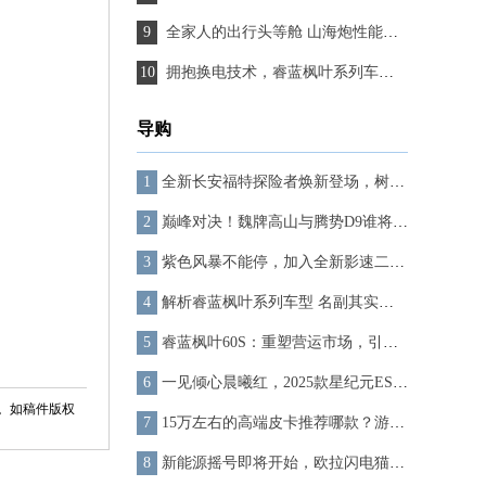
全家人的出行头等舱 山海炮性能版带你欢度团圆好时光
拥抱换电技术，睿蓝枫叶系列车型大获成功
导购
全新长安福特探险者焕新登场，树立户外野营车型新标杆
巅峰对决！魏牌高山与腾势D9谁将摘得豪华MPV‘金牌’桂冠？
紫色风暴不能停，加入全新影速二创大赛，赢大疆无人机
解析睿蓝枫叶系列车型 名副其实的换电先锋
睿蓝枫叶60S：重塑营运市场，引领高效换电新风尚
一见倾心晨曦红，2025款星纪元ES官图正式发布，7月19日开启预售
。如稿件版权
15万左右的高端皮卡推荐哪款？游骑侠安全成绩满分
新能源摇号即将开始，欧拉闪电猫持续开大，想买车的看这里！