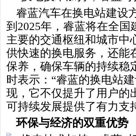
睿蓝汽车在换电站建设
到2025年，睿蓝将在全国
主要的交通枢纽和城市中
供快速的换电服务，还能
保养，确保车辆的持续稳
时表示：“睿蓝的换电站
现，它不仅提升了用户的
可持续发展提供了有力支持
环保与经济的双重优势